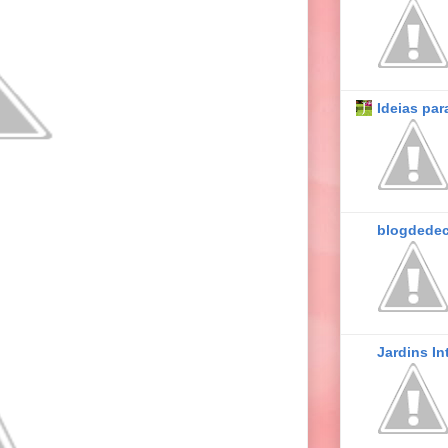
Ideias par
blogdede
Jardins In