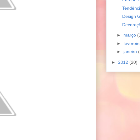
Tendênci
Design G
Decoraçã
►
março
(
►
feverei
►
janeiro
(
►
2012
(20)