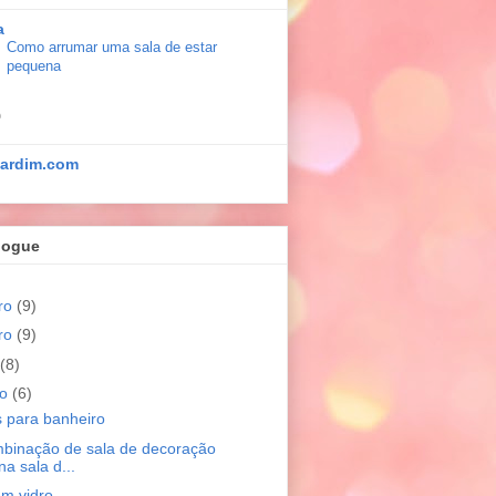
a
Como arrumar uma sala de estar
pequena
ardim.com
logue
ro
(9)
ro
(9)
(8)
ro
(6)
s para banheiro
binação de sala de decoração
a sala d...
m vidro