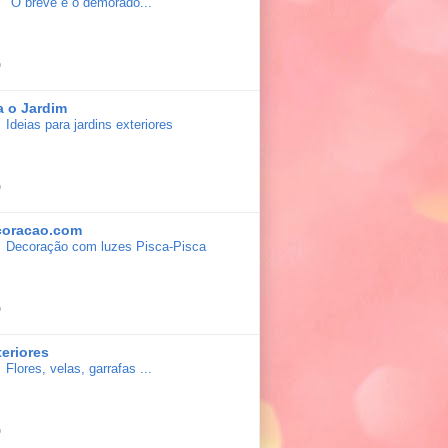
"O breve e o demorado..."
a o Jardim
Ideias para jardins exteriores
coracao.com
Decoração com luzes Pisca-Pisca
teriores
Flores, velas, garrafas ...