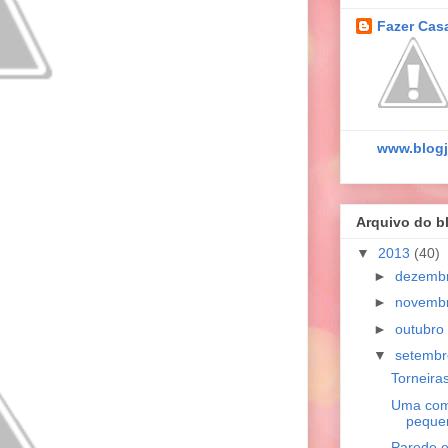
Fazer Cas
www.blogj
Arquivo do b
▼
2013
(40)
►
dezemb
►
novemb
►
outubro
▼
setemb
Torneira
Uma com
pequen
Parede e