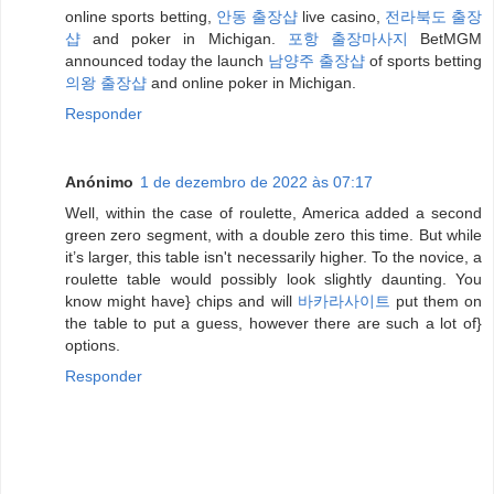
online sports betting,
안동 출장샵
live casino,
전라북도 출장
샵
and poker in Michigan.
포항 출장마사지
BetMGM
announced today the launch
남양주 출장샵
of sports betting
의왕 출장샵
and online poker in Michigan.
Responder
Anónimo
1 de dezembro de 2022 às 07:17
Well, within the case of roulette, America added a second
green zero segment, with a double zero this time. But while
it’s larger, this table isn't necessarily higher. To the novice, a
roulette table would possibly look slightly daunting. You
know might have} chips and will
바카라사이트
put them on
the table to put a guess, however there are such a lot of}
options.
Responder