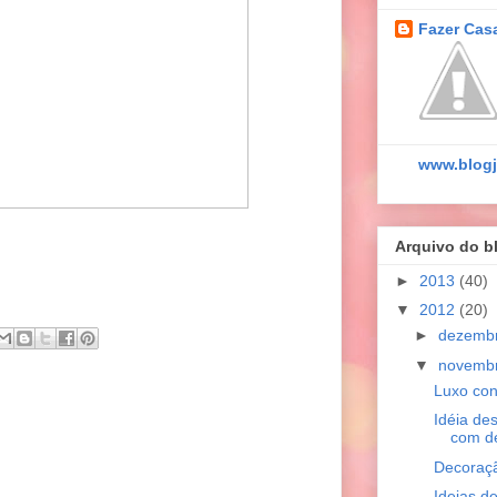
Fazer Cas
www.blogj
Arquivo do b
►
2013
(40)
▼
2012
(20)
►
dezemb
▼
novemb
Luxo co
Idéia de
com de
Decoraçã
Ideias d