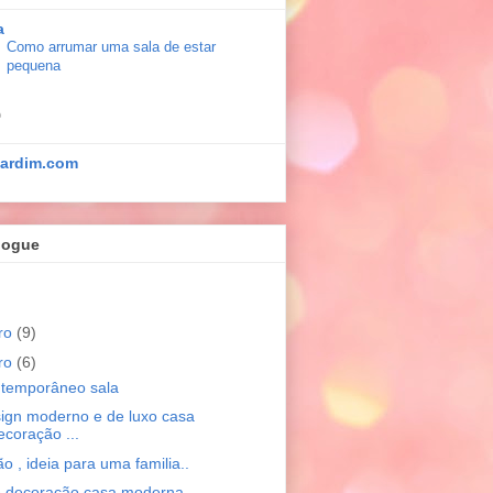
a
Como arrumar uma sala de estar
pequena
ardim.com
logue
ro
(9)
ro
(6)
ntemporâneo sala
sign moderno e de luxo casa
coração ...
o , ideia para uma familia..
e decoração casa moderna