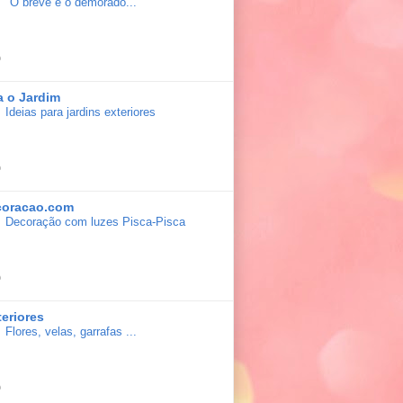
"O breve e o demorado..."
a o Jardim
Ideias para jardins exteriores
coracao.com
Decoração com luzes Pisca-Pisca
teriores
Flores, velas, garrafas ...