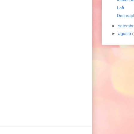
Loft
Decoraç
►
setemb
►
agosto
(